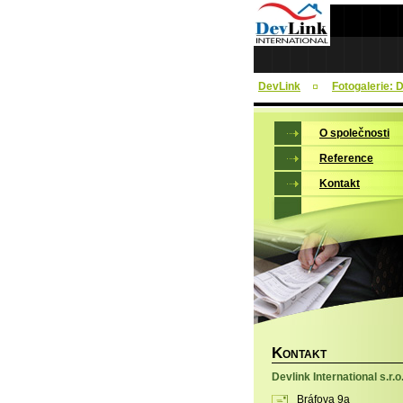
DevLink
Fotogalerie: 
O společnosti
Reference
Kontakt
K
ONTAKT
Devlink International s.r.o
Bráfova 9a