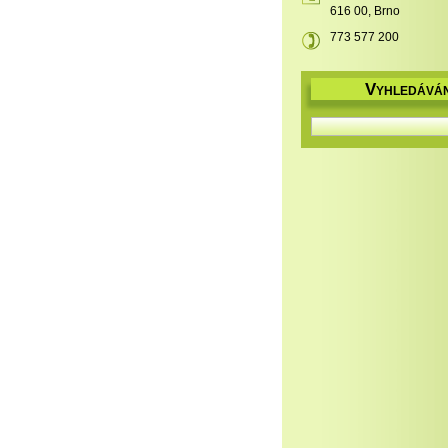
616 00, Brno
773 577 200
V
YHLEDÁVÁN