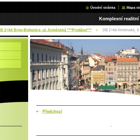
Úvodní stránka
Mapa st
Komplexní realitní
DB 2+kk Brno-Bohunice, ul. Arménská ***Prodáno***
DB 2+kk Arménská_6.
Předchozí
.