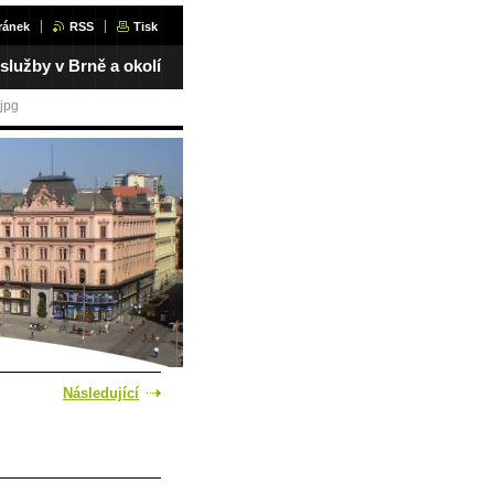
ránek
RSS
Tisk
 služby v Brně a okolí
jpg
Následující