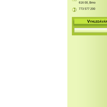
616 00, Brno
773 577 200
V
YHLEDÁVÁN