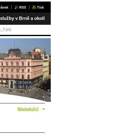
ránek
RSS
Tisk
 služby v Brně a okolí
_5.jpg
Následující