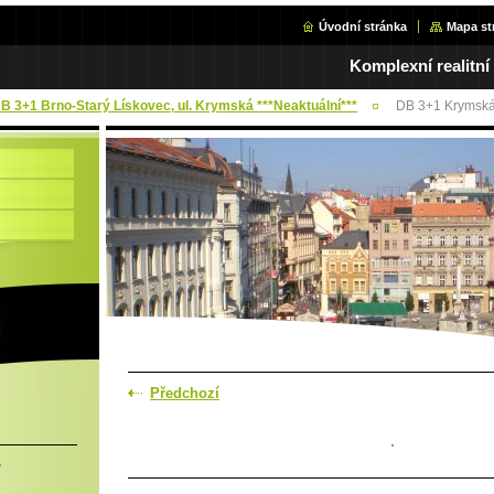
Úvodní stránka
Mapa st
Komplexní realitní
DB 3+1 Brno-Starý Lískovec, ul. Krymská ***Neaktuální***
DB 3+1 Krymská
Předchozí
.