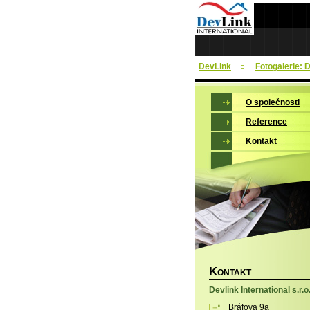
DevLink
Fotogalerie: 
O společnosti
Reference
Kontakt
K
ONTAKT
Devlink International s.r.o
Bráfova 9a