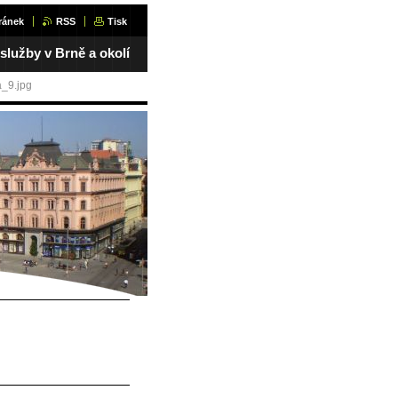
ránek
RSS
Tisk
 služby v Brně a okolí
_9.jpg