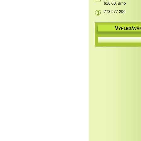
616 00, Brno
773 577 200
V
YHLEDÁVÁN