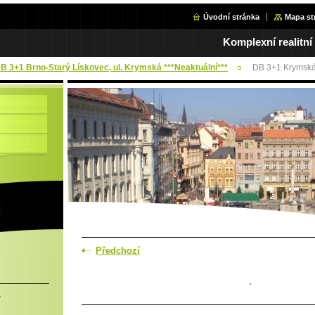
Úvodní stránka
Mapa st
Komplexní realitní
DB 3+1 Brno-Starý Lískovec, ul. Krymská ***Neaktuální***
DB 3+1 Krymská
Předchozí
.