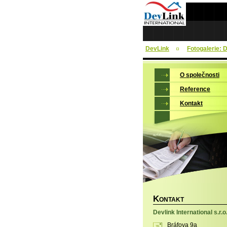
DevLink
Fotogalerie: 
O společnosti
Reference
Kontakt
K
ONTAKT
Devlink International s.r.o
Bráfova 9a