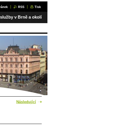
ránek
RSS
Tisk
 služby v Brně a okolí
Následující