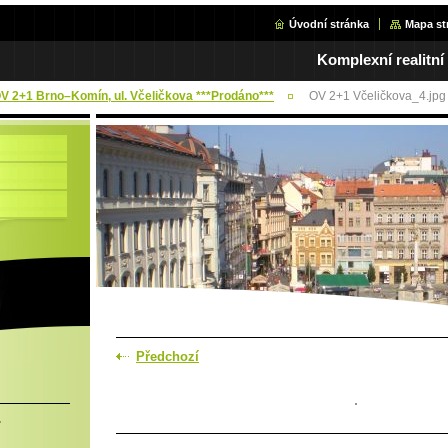
Úvodní stránka
Mapa st
Komplexní realitní
OV 2+1 Brno–Komín, ul. Včeličkova ***Prodáno***
OV 2+1 Včeličkova_4.jpg
Předchozí
.