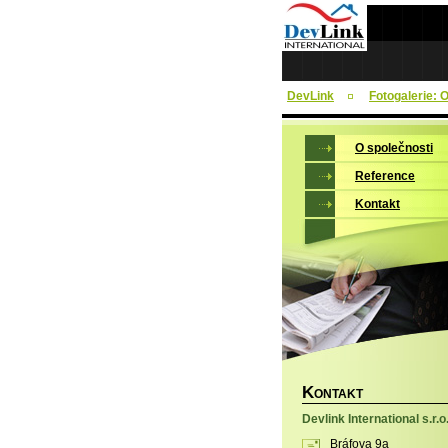
DevLink
Fotogalerie: 
O společnosti
Reference
Kontakt
K
ONTAKT
Devlink International s.r.o
Bráfova 9a