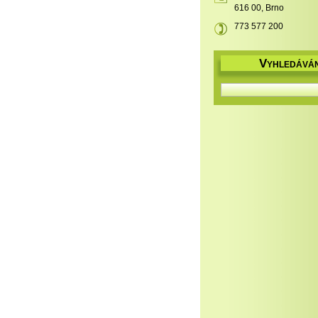
616 00, Brno
773 577 200
V
YHLEDÁVÁN