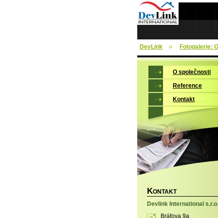
DevLink
Fotogalerie: 
O společnosti
Reference
Kontakt
K
ONTAKT
Devlink International s.r.o
Bráfova 9a