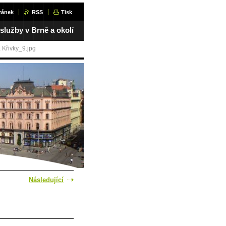
ránek
RSS
Tisk
 služby v Brně a okolí
 Křivky_9.jpg
Následující