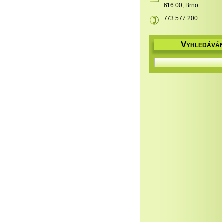
616 00, Brno
773 577 200
V
YHLEDÁVÁN