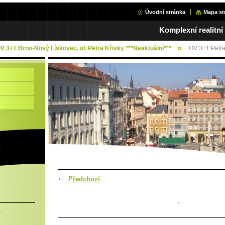
Úvodní stránka
Mapa st
Komplexní realitní
OV 3+1 Brno-Nový Lískovec, ul. Petra Křivky ***Neaktuální***
OV 3+1 Petra
Předchozí
.