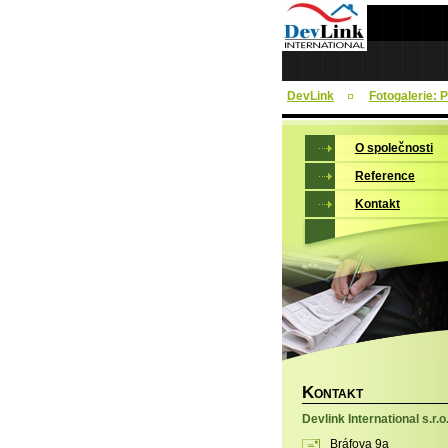
DevLink
Fotogalerie:
O společnosti
Reference
Kontakt
K
ONTAKT
Devlink International s.r.o
Bráfova 9a