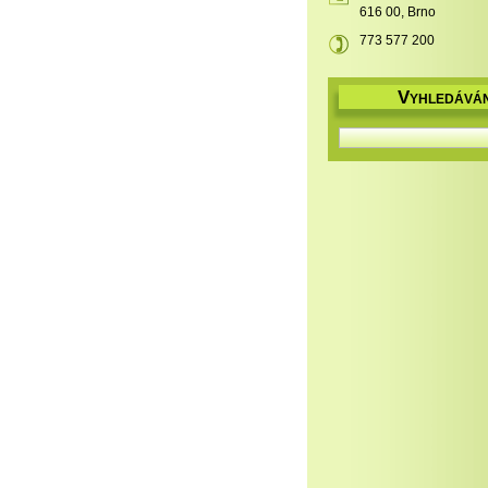
616 00, Brno
773 577 200
V
YHLEDÁVÁN