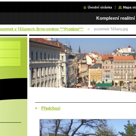
Úvodní stránka
Mapa st
Komplexní realitní
 Pozemek v Těšanech, Brno-venkov ***Prodáno***
pozemek Těšany.jpg
Předchozí
.