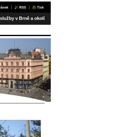
ránek
RSS
Tisk
 služby v Brně a okolí