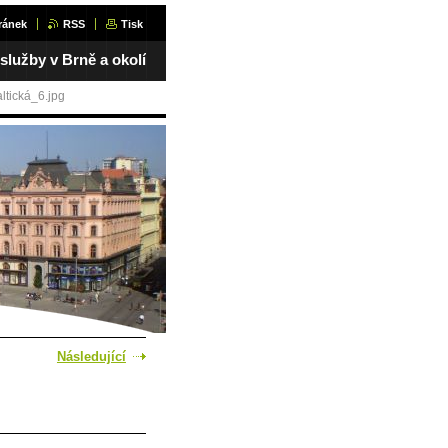
ránek
RSS
Tisk
 služby v Brně a okolí
ltická_6.jpg
Následující