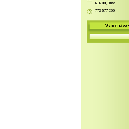
616 00, Brno
773 577 200
V
YHLEDÁVÁN