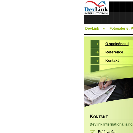
DevLink
Fotogalerie: 
O společnosti
Reference
Kontakt
K
ONTAKT
Devlink International s.r.o
Bráfova 9a