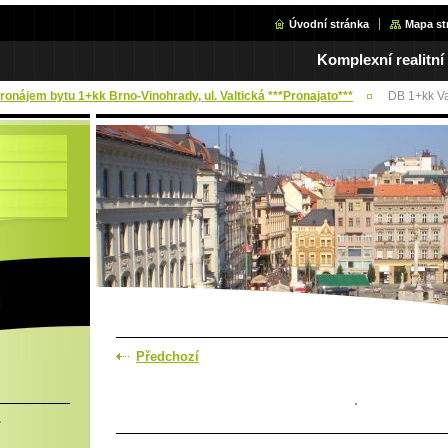
Úvodní stránka
Mapa st
Komplexní realitní
Pronájem bytu 1+kk Brno-Vinohrady, ul. Valtická ***Pronajato***
DB 1+kk Va
Předchozí
.