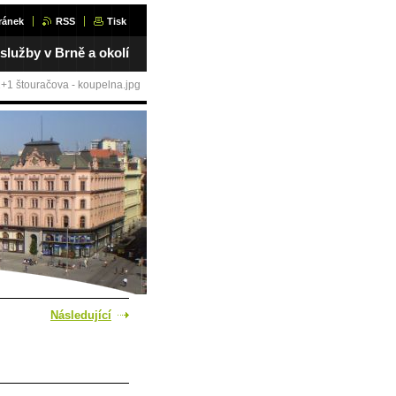
ránek
RSS
Tisk
 služby v Brně a okolí
+1 štouračova - koupelna.jpg
Následující