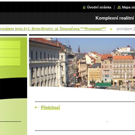
Úvodní stránka
Mapa st
Komplexní realitní
Pronájem bytu 2+1, Brno-Bystrc, ul. Štouračova ***Pronajato***
pronájem 2
Předchozí
.