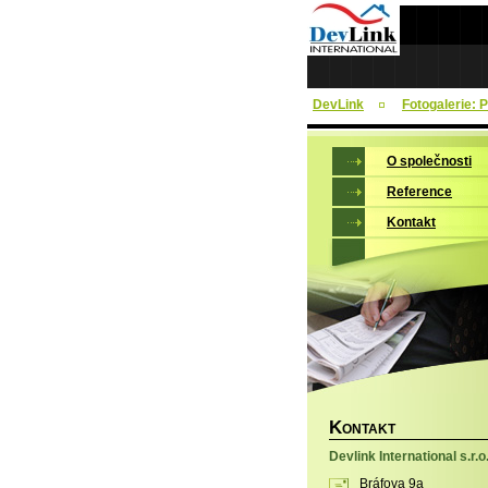
DevLink
Fotogalerie: 
O společnosti
Reference
Kontakt
K
ONTAKT
Devlink International s.r.o
Bráfova 9a