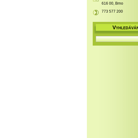
616 00, Brno
773 577 200
V
YHLEDÁVÁN