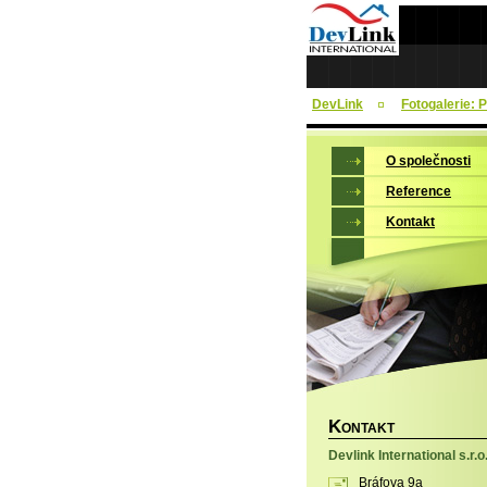
DevLink
Fotogalerie: 
O společnosti
Reference
Kontakt
K
ONTAKT
Devlink International s.r.o
Bráfova 9a