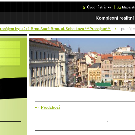
Úvodní stránka
Mapa st
Komplexní realitní
Pronájem bytu 2+1 Brno-Staré Brno, ul. Sobotkova ***Pronajato***
pronáje
Předchozí
.