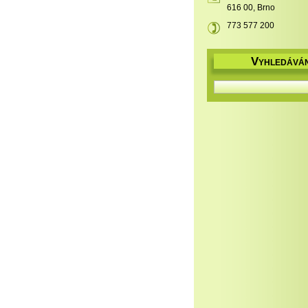
616 00, Brno
773 577 200
V
YHLEDÁVÁN