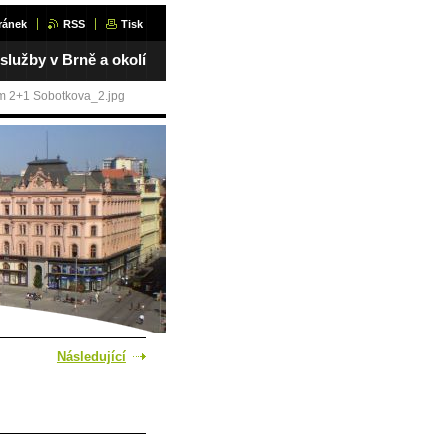
ránek
RSS
Tisk
 služby v Brně a okolí
m 2+1 Sobotkova_2.jpg
Následující