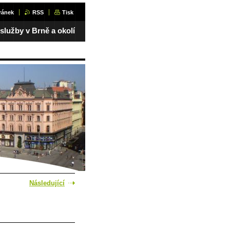
ránek
RSS
Tisk
 služby v Brně a okolí
Následující