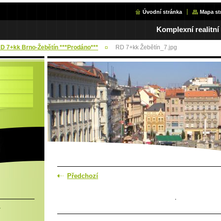
Úvodní stránka
Mapa st
Komplexní realitní
RD 7+kk Brno-Žebětín ***Prodáno***
RD 7+kk Žebětín_7.jpg
Předchozí
.