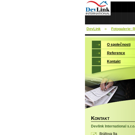
DevLink
Fotogalerie: 
O společnosti
Reference
Kontakt
K
ONTAKT
Devlink International s.r.o
Bráfova 9a