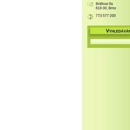
Bráfova 9a
616 00, Brno
773 577 200
V
YHLEDÁVÁN