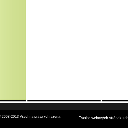
.o.© 2008-2013 Všechna práva vyhrazena.
Tvorba webových stránek zd