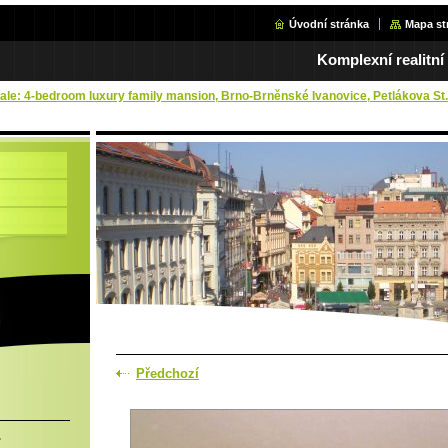
Úvodní stránka
Mapa st
Komplexní realitní
Sale: 4-bedroom luxury family mansion, Brno-Brněnské Ivanovice, Petlákova St.
Předchozí
.