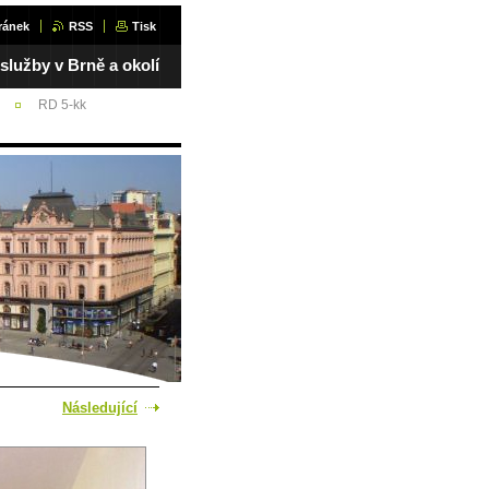
ránek
RSS
Tisk
 služby v Brně a okolí
RD 5-kk
Následující