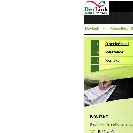
DevLink
Fotogallery: 
O společnosti
Reference
Kontakt
K
ONTAKT
Devlink International s.r.o
Bráfova 9a