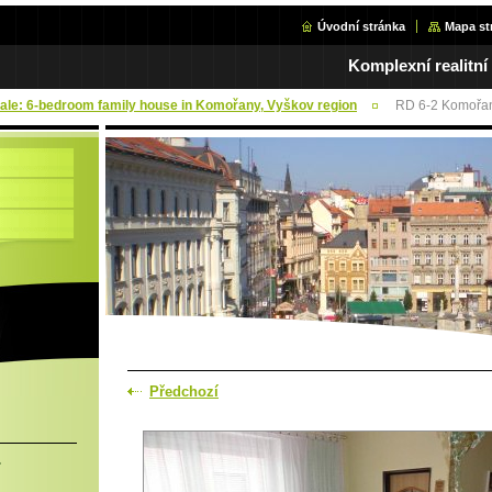
Úvodní stránka
Mapa st
Komplexní realitní
Sale: 6-bedroom family house in Komořany, Vyškov region
RD 6-2 Komořa
Předchozí
.