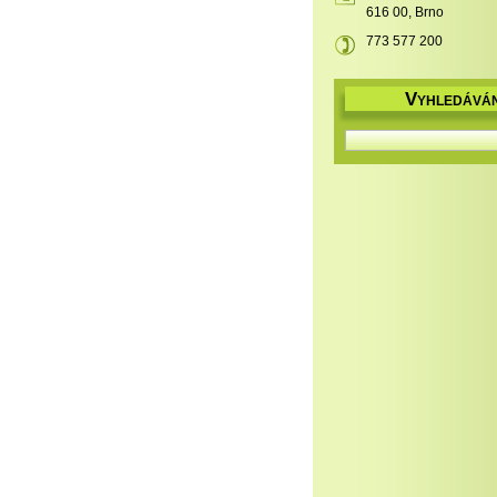
616 00, Brno
773 577 200
V
YHLEDÁVÁN