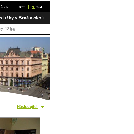
ránek
RSS
Tisk
 služby v Brně a okolí
ny_12.jpg
Následující