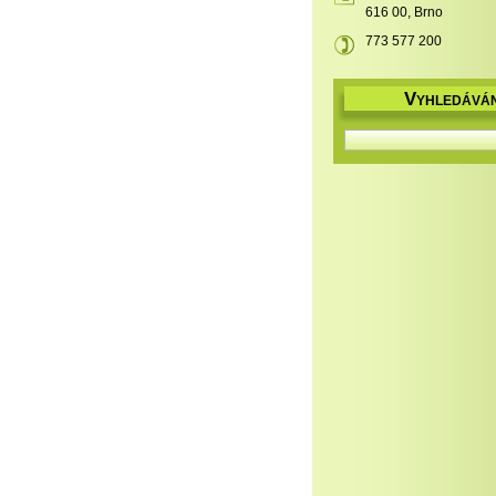
616 00, Brno
773 577 200
V
YHLEDÁVÁN