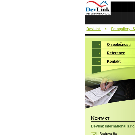
DevLink
Fotogallery: 
O společnosti
Reference
Kontakt
K
ONTAKT
Devlink International s.r.o
Bráfova 9a