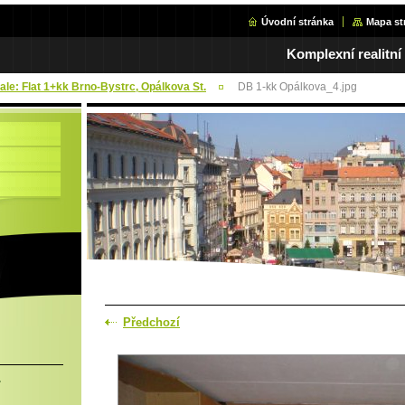
Úvodní stránka
Mapa st
Komplexní realitní
Sale: Flat 1+kk Brno-Bystrc, Opálkova St.
DB 1-kk Opálkova_4.jpg
Předchozí
.