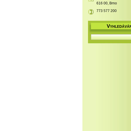
616 00, Brno
773 577 200
V
YHLEDÁVÁN