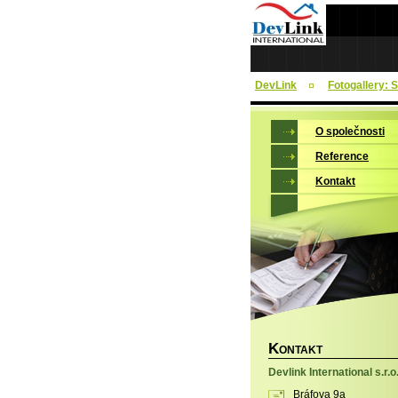
DevLink
Fotogallery: 
O společnosti
Reference
Kontakt
K
ONTAKT
Devlink International s.r.o
Bráfova 9a