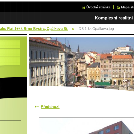
Úvodní stránka
Mapa st
Komplexní realitní
Sale: Flat 1+kk Brno-Bystrc, Opálkova St.
DB 1-kk Opálkova.jpg
Předchozí
.