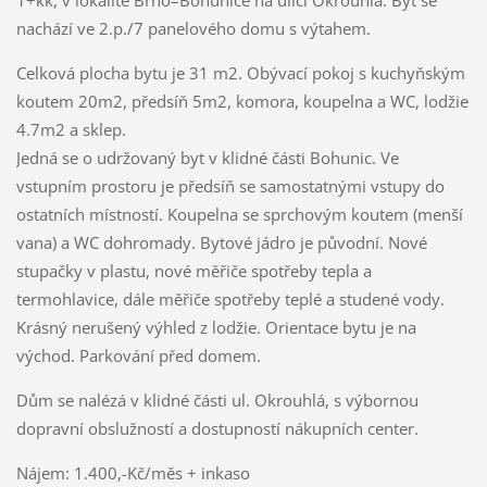
nachází ve 2.p./7 panelového domu s výtahem.
Celková plocha bytu je 31 m2. Obývací pokoj s kuchyňským
koutem 20m2, předsíň 5m2, komora, koupelna a WC, lodžie
4.7m2 a sklep.
Jedná se o udržovaný byt v klidné části Bohunic. Ve
vstupním prostoru je předsíň se samostatnými vstupy do
ostatních místností. Koupelna se sprchovým koutem (menší
vana) a WC dohromady. Bytové jádro je původní. Nové
stupačky v plastu, nové měřiče spotřeby tepla a
termohlavice, dále měřiče spotřeby teplé a studené vody.
Krásný nerušený výhled z lodžie. Orientace bytu je na
východ. Parkování před domem.
Dům se nalézá v klidné části ul. Okrouhlá, s výbornou
dopravní obslužností a dostupností nákupních center.
Nájem: 1.400,-Kč/měs + inkaso