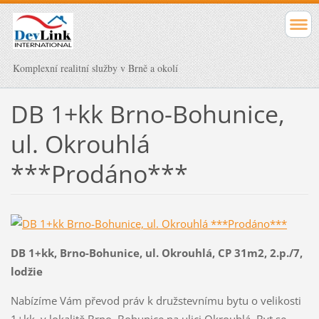
Komplexní realitní služby v Brně a okolí
DB 1+kk Brno-Bohunice,
ul. Okrouhlá
***Prodáno***
DB 1+kk, Brno-Bohunice, ul. Okrouhlá, CP 31m2, 2.p./7,
lodžie
Nabízíme Vám převod práv k družstevnímu bytu o velikosti
1+kk, v lokalitě Brno–Bohunice na ulici Okrouhlá. Byt se