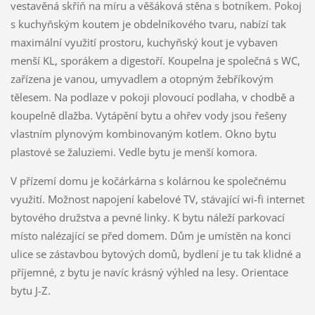
vestavěná skříň na míru a věšáková stěna s botníkem. Pokoj
s kuchyňským koutem je obdelníkového tvaru, nabízí tak
maximální využití prostoru, kuchyňský kout je vybaven
menší KL, sporákem a digestoří. Koupelna je společná s WC,
zařízena je vanou, umyvadlem a otopným žebříkovým
tělesem. Na podlaze v pokoji plovoucí podlaha, v chodbě a
koupelně dlažba. Vytápění bytu a ohřev vody jsou řešeny
vlastním plynovým kombinovaným kotlem. Okno bytu
plastové se žaluziemi. Vedle bytu je menší komora.
V přízemí domu je kočárkárna s kolárnou ke společnému
využití. Možnost napojení kabelové TV, stávající wi-fi internet
bytového družstva a pevné linky. K bytu náleží parkovací
místo nalézající se před domem. Dům je umístěn na konci
ulice se zástavbou bytových domů, bydlení je tu tak klidné a
příjemné, z bytu je navíc krásný výhled na lesy. Orientace
bytu J-Z.