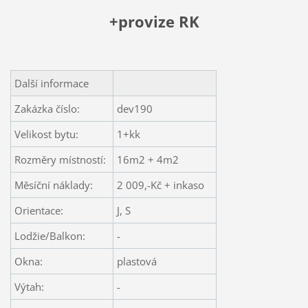
+provize RK
Další informace
Zakázka číslo:
dev190
Velikost bytu:
1+kk
Rozměry místností:
16m2 + 4m2
Měsíční náklady:
2 009,-Kč + inkaso
Orientace:
J, S
Lodžie/Balkon:
-
Okna:
plastová
Výtah:
-