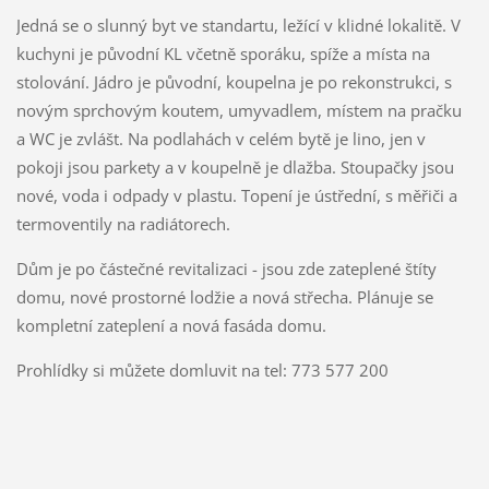
Jedná se o slunný byt ve standartu, ležící v klidné lokalitě. V
kuchyni je původní KL včetně sporáku, spíže a místa na
stolování. Jádro je původní, koupelna je po rekonstrukci, s
novým sprchovým koutem, umyvadlem, místem na pračku
a WC je zvlášt. Na podlahách v celém bytě je lino, jen v
pokoji jsou parkety a v koupelně je dlažba. Stoupačky jsou
nové, voda i odpady v plastu. Topení je ústřední, s měřiči a
termoventily na radiátorech.
Dům je po částečné revitalizaci - jsou zde zateplené štíty
domu, nové prostorné lodžie a nová střecha. Plánuje se
kompletní zateplení a nová fasáda domu.
Prohlídky si můžete domluvit na tel:
773 577 200