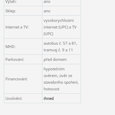
Výtah:
ano
Sklep:
ano
vysokorychlostní
Internet a TV:
internet (UPC) a TV
(UPC)
autobus č. 57 a 81,
MHD:
tramvaj č. 9 a 11
Parkování:
před domem
hypotečním
úvěrem, úvěr ze
Financování:
stavebního spoření,
hotovost
Uvolnění:
ihned