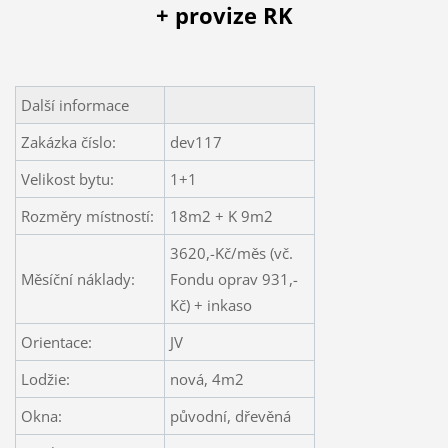
+ provize RK
Další informace
Zakázka číslo:
dev117
Velikost bytu:
1+1
Rozměry místností:
18m2 + K 9m2
3620,-Kč/měs (vč.
Měsíční náklady:
Fondu oprav 931,-
Kč) + inkaso
Orientace:
JV
Lodžie:
nová, 4m2
Okna:
původní, dřevěná