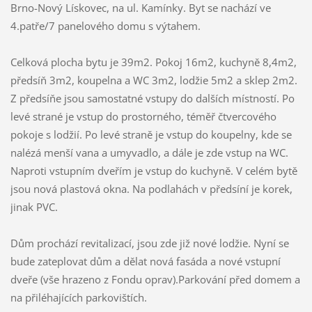
Brno-Nový Lískovec, na ul. Kamínky. Byt se nachází ve
4.patře/7 panelového domu s výtahem.
Celková plocha bytu je 39m2. Pokoj 16m2, kuchyně 8,4m2,
předsíň 3m2, koupelna a WC 3m2, lodžie 5m2 a sklep 2m2.
Z předsíňe jsou samostatné vstupy do dalších místností. Po
levé strané je vstup do prostorného, téměř čtvercového
pokoje s lodžií. Po levé straně je vstup do koupelny, kde se
nalézá menší vana a umyvadlo, a dále je zde vstup na WC.
Naproti vstupním dveřím je vstup do kuchyně. V celém bytě
jsou nová plastová okna. Na podlahách v předsíní je korek,
jinak PVC.
Dům prochází revitalizací, jsou zde již nové lodžie. Nyní se
bude zateplovat dům a dělat nová fasáda a nové vstupní
dveře (vše hrazeno z Fondu oprav).Parkování před domem a
na přiléhajících parkovištích.