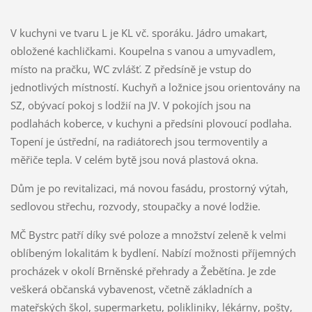
V kuchyni ve tvaru L je KL vč. sporáku. Jádro umakart,
obložené kachličkami. Koupelna s vanou a umyvadlem,
místo na pračku, WC zvlášť. Z předsíně je vstup do
jednotlivých místností. Kuchyň a ložnice jsou orientovány na
SZ, obývací pokoj s lodžií na JV. V pokojích jsou na
podlahách koberce, v kuchyni a předsíni plovoucí podlaha.
Topení je ústřední, na radiátorech jsou termoventily a
měřiče tepla. V celém bytě jsou nová plastová okna.
Dům je po revitalizaci, má novou fasádu, prostorný výtah,
sedlovou střechu, rozvody, stoupačky a nové lodžie.
MČ Bystrc patří díky své poloze a množství zeleně k velmi
oblíbeným lokalitám k bydlení. Nabízí možnosti příjemných
procházek v okolí Brněnské přehrady a Žebětína. Je zde
veškerá občanská vybavenost, včetně základních a
mateřských škol, supermarketu, polikliniky, lékárny, pošty,