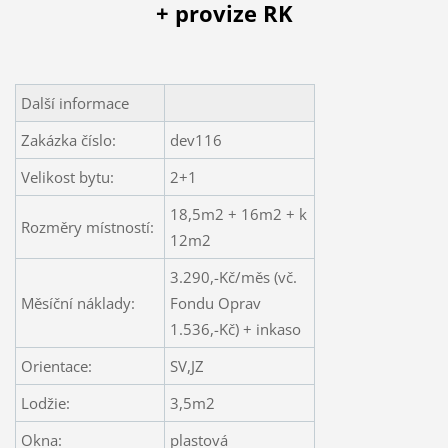
+ provize RK
Další informace
Zakázka číslo:
dev116
Velikost bytu:
2+1
18,5m2 + 16m2 + k
Rozměry místností:
12m2
3.290,-Kč/měs (vč.
Měsíční náklady:
Fondu Oprav
1.536,-Kč) + inkaso
Orientace:
SV,JZ
Lodžie:
3,5m2
Okna:
plastová