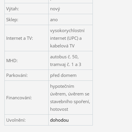
Výtah:
nový
Sklep:
ano
vysokorychlostní
Internet a TV:
internet (UPC) a
kabelová TV
autobus č. 50,
MHD:
tramvaj č. 1 a 3
Parkování:
před domem
hypotečním
úvěrem, úvěrem se
Financování:
stavebního spoření,
hotovost
Uvolnění:
dohodou