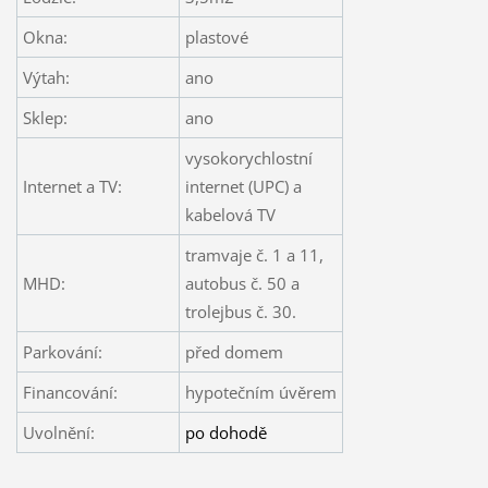
Okna:
plastové
Výtah:
ano
Sklep:
ano
vysokorychlostní
Internet a TV:
internet (UPC) a
kabelová TV
tramvaje č. 1 a 11,
MHD:
autobus č. 50 a
trolejbus č. 30.
Parkování:
před domem
Financování:
hypotečním úvěrem
Uvolnění:
po dohodě