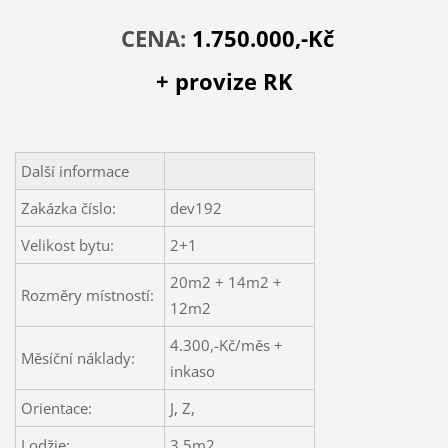
CENA:
1.750.000,-Kč
+ provize RK
Další informace
Zakázka číslo:
dev192
Velikost bytu:
2+1
20m2 + 14m2 +
Rozměry místností:
12m2
4.300,-Kč/měs +
Měsíční náklady:
inkaso
Orientace:
J, Z,
Lodžie:
3,5m2