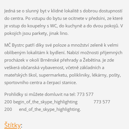
Jedná se o slunný byt v klidné lokalitě s dobrou dostupností
do centra. Po vstupu do bytu se ocitnete v předsíni, ze které
je vstup do koupelny s WC, do kuchyně a do dvou pokojů. V
pokojích jsou parkety, jinak lino.
MČ Bystrc patří díky své poloze a množství zeleně k velmi
oblíbeným lokalitám k bydlení. Nabízí možnosti příjemných
procházek v okolí Brněnské přehrady a Žebětína. Je zde
veškerá občanská vybavenost, včetně základních a
mateřských škol, supermarketu, polikliniky, lékárny, pošty,
sportovního centra a čerpací stanice.
Prohlídky si můžete domluvit na tel:
773 577
200
begin_of_the_skype_highlighting
773 577
200
end_of_the_skype_highlighting
.
Štítky
: