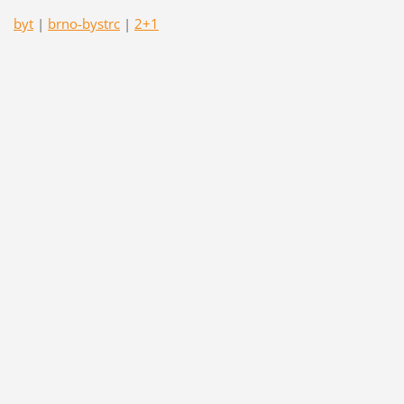
byt
|
brno-bystrc
|
2+1