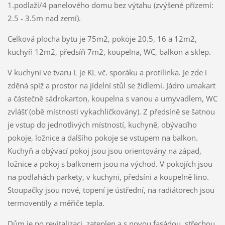
1.podlaží/4 panelového domu bez výtahu (zvýšené přízemí:
2.5 - 3.5m nad zemí).
Celková plocha bytu je 75m2, pokoje 20.5, 16 a 12m2,
kuchyň 12m2, předsíň 7m2, koupelna, WC, balkon a sklep.
V kuchyni ve tvaru L je KL vč. sporáku a protilinka. Je zde i
zděná spíž a prostor na jídelní stůl se židlemi. Jádro umakart
a částečně sádrokarton, koupelna s vanou a umyvadlem, WC
zvlášť (obě místnosti vykachličkovány). Z předsíně se šatnou
je vstup do jednotlivých místností, kuchyně, obývacího
pokoje, ložnice a dalšího pokoje se vstupem na balkon.
Kuchyň a obývací pokoj jsou jsou orientovány na západ,
ložnice a pokoj s balkonem jsou na východ. V pokojích jsou
na podlahách parkety, v kuchyni, předsíni a koupelně lino.
Stoupačky jsou nové, topení je ústřední, na radiátorech jsou
termoventily a měřiče tepla.
Dům je po revitalizaci, zateplen a s novou fasádou, střechou,