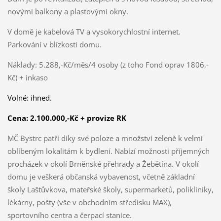
novými balkony a plastovými okny.
V domě je kabelová TV a vysokorychlostní internet.
Parkování v blízkosti domu.
Náklady: 5.288,-Kč/měs/4 osoby (z toho Fond oprav 1806,-
Kč) + inkaso
Volné: ihned.
Cena:
2.100.000,-Kč
+ provize RK
MČ Bystrc patří díky své poloze a množství zeleně k velmi
oblíbeným lokalitám k bydlení. Nabízí možnosti příjemných
procházek v okolí Brněnské přehrady a Žebětína. V okolí
domu je veškerá občanská vybavenost, včetně základní
školy Laštůvkova, mateřské školy, supermarketů, polikliniky,
lékárny, pošty (vše v obchodním středisku MAX),
sportovního centra a čerpací stanice.