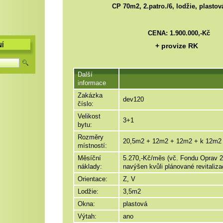
CP 70m2, 2.patro./6, lodžie, plasto
CENA: 1.900
.000,-Kč
+ provize RK
Í
Další
informace
Zakázka
dev120
číslo:
Velikost
3+1
bytu:
Rozměry
20,5m2 + 12m2 + 12m2 + k 12m2
místností:
Měsíční
5.270,-Kč/měs (vč. Fondu Oprav 2
náklady:
navýšen kvůli plánované revitaliza
Orientace:
Z, V
Lodžie:
3,5m2
Okna:
plastová
Výtah:
ano