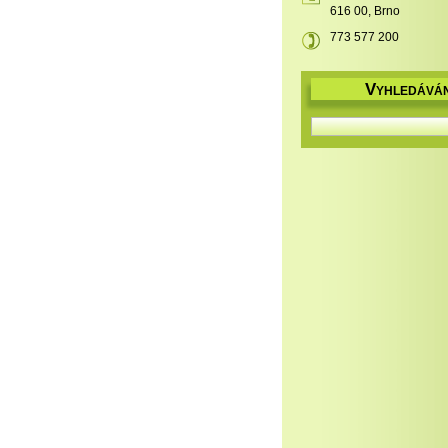
616 00, Brno
773 577 200
V
YHLEDÁVÁN