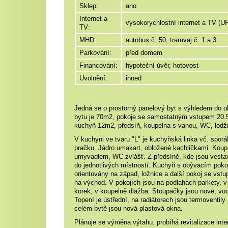
Sklep:
ano
Internet a
vysokorychlostní internet a TV (U
TV:
MHD:
autobus č. 50, tramvaj č. 1 a 3
Parkování:
před domem
Financování:
hypoteční úvěr, hotovost
Uvolnění:
ihned
Jedná se o prostorný panelový byt s výhledem do o
bytu je 70m2, pokoje se samostatným vstupem 20.
kuchyň 12m2, předsíň, koupelna s vanou, WC, lodži
V kuchyni ve tvaru "L" je kuchyňská linka vč. spor
pračku. Jádro umakart, obložené kachličkami. Koup
umyvadlem, WC zvlášť. Z předsíně, kde jsou vestav
do jednotlivých místností. Kuchyň s obývacím poko
orientovány na západ, ložnice a další pokoj se vstu
na východ. V pokojích jsou na podlahách parkety, v
korek, v koupelně dlažba. Stoupačky jsou nové, vod
Topení je ústřední, na radiátorech jsou termoventily
celém bytě jsou nová plastová okna.
Plánuje se výměna výtahu. probíhá revitalizace inter