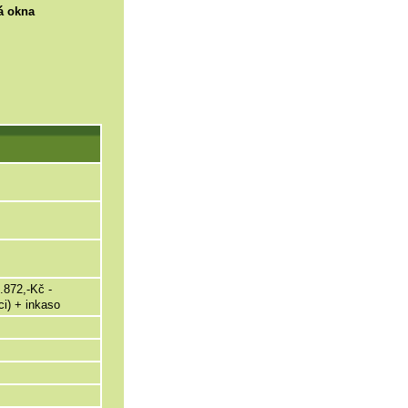
vá okna
.872,-Kč -
ci) + inkaso