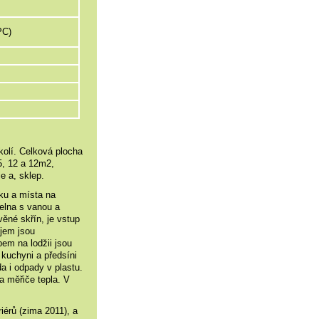
PC)
kolí. Celková plocha
5, 12 a 12m2,
e a, sklep.
áku a místa na
elna s vanou a
ěné skřín, je vstup
jem jsou
pem na lodžii jsou
 kuchyni a předsíni
a i odpady v plastu.
 a měřiče tepla. V
iérů (zima 2011), a