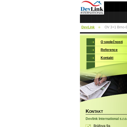
DevLink
OV 3+1 Brno-B
O společnosti
Reference
Kontakt
K
ONTAKT
Devlink International s.r.o
Bráfova 9a