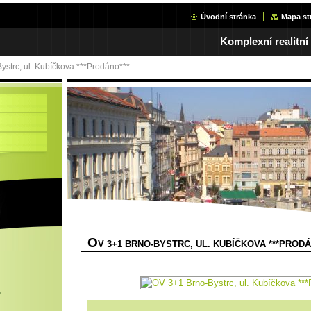
Úvodní stránka
Mapa st
Komplexní realitní
ystrc, ul. Kubíčkova ***Prodáno***
O
V 3+1 BRNO-BYSTRC, UL. KUBÍČKOVA ***PRODÁ
.