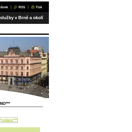
ránek
RSS
Tisk
 služby v Brně a okolí
NO***