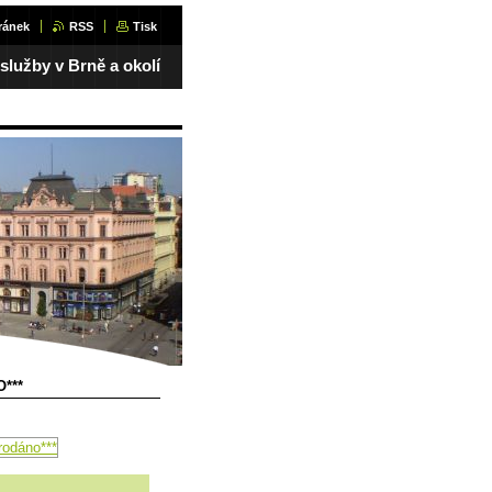
ránek
RSS
Tisk
 služby v Brně a okolí
***