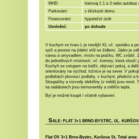
MHD:
tramvaj č.
1 a 3 nebo autobus 
Parkování:
v blízkosti domu
Financování:
hypoteční úvěr
Uvolnění:
po dohode
V kuchyni ve tvaru L je novější KL vč. sporáku a pr
spíž a prostor na jídelní stůl se židlemi. Jádro je z
vanou a umyvadlem, místo na pračku, WC zvlášť. Z
do jednotlivých místností, vč. komory, která slouží 
Kuchyň se vstupem na lodžii, obývací pokoj, a další
orientovány na východ, ložnice je na sever. V pokoj
podlahách plovoucí podlahy, v kuchyni, předsíní a 
Stoupačky a rozvody elektřiny (v mědi) jsou nové. T
na radiátorech jsou termoventily a měřiče tepla.
Byt je možné koupit i včetně vybavení.
S
ALE: FLAT 3+1 BRNO-BYSTRC, UL. KURŠOVA
Flat OV 3+1 Brno-Bystrc, Kuršova St, Total area: 