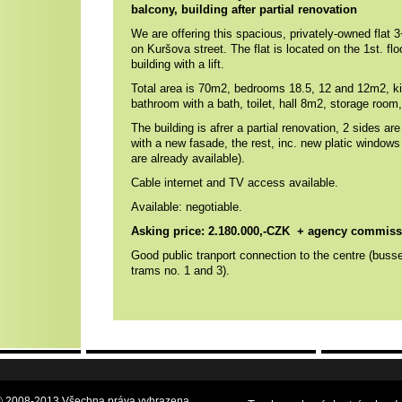
balcony, building after partial renovation
We are offering this spacious, privately-owned flat 
on Kuršova street
. The flat is located on the 1st. flo
building with a lift.
Total area is 70m2, bedrooms 18.5, 12 and 12m2, k
bathroom with a bath, toilet, hall 8m2, storage room,
The building is afrer a partial renovation, 2 sides ar
with a new fasade, the rest, inc. new platic windows
are already available).
Cable internet and TV access available.
Available: negotiable.
Asking price:
2.180.000,-CZK
+ agency commiss
Good public tranport connection to the centre (buss
trams no. 1 and 3).
.o.© 2008-2013 Všechna práva vyhrazena.