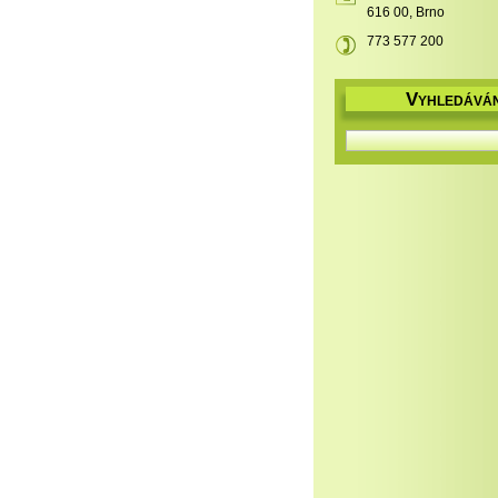
616 00, Brno
773 577 200
V
YHLEDÁVÁN