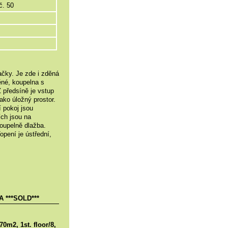
č. 50
ačky. Je zde i zděná
děné, koupelna s
 předsíně je vstup
jako úložný prostor.
 pokoj jsou
ích jsou na
koupelně dlažba.
opení je ústřední,
 ***SOLD***
70m2, 1st. floor/8,