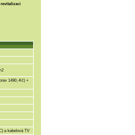
revitalizaci
m2
prav 1490,-Kč) +
PC) a kabelová TV