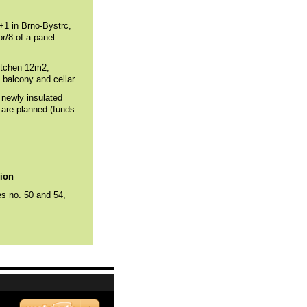
3+1 in Brno-Bystrc
,
or/8 of a panel
itchen 12m2,
 balcony and cellar.
e newly insulated
 are planned (funds
ion
es no. 50 and 54,