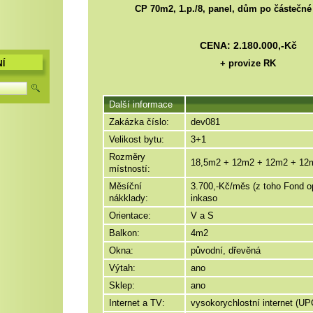
CP 70m2, 1.p./8, panel, dům po částečné 
CENA:
2.180.000,-Kč
+ provize RK
Í
Další informace
Zakázka číslo:
dev081
Velikost bytu:
3+1
Rozměry
18,5m2 + 12m2 + 12m2 + 12
místností:
Měsíční
3.700,-Kč/měs (z toho Fond o
nákklady:
inkaso
Orientace:
V a S
Balkon:
4m2
Okna:
původní, dřevěná
Výtah:
ano
Sklep:
ano
Internet a TV:
vysokorychlostní internet (U