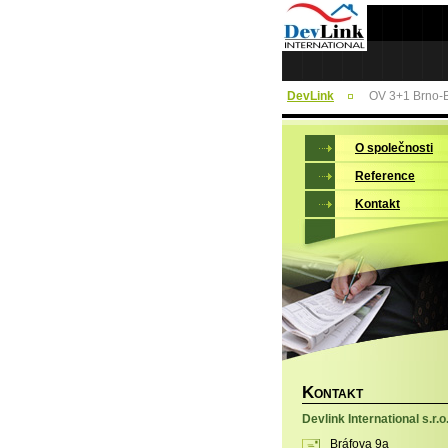
DevLink
OV 3+1 Brno-B
O společnosti
Reference
Kontakt
K
ONTAKT
Devlink International s.r.o
Bráfova 9a