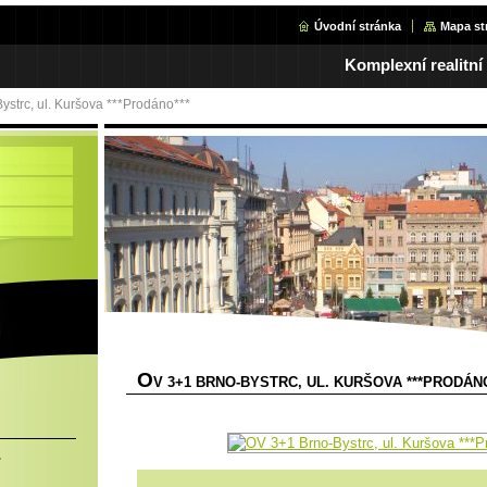
Úvodní stránka
Mapa st
Komplexní realitní
ystrc, ul. Kuršova ***Prodáno***
O
V 3+1 BRNO-BYSTRC, UL. KURŠOVA ***PRODÁNO
.