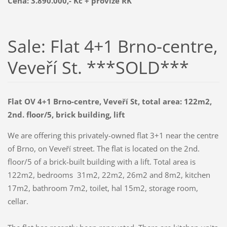
Cena:
3.890.000,- Kč
+ provize RK
Sale: Flat 4+1 Brno-centre,
Veveří St. ***SOLD***
Flat OV 4+1 Brno-centre, Veveří St, total area: 122m2,
2nd. floor/5, brick building, lift
We are offering this privately-owned flat 3+1 near the centre
of Brno, on Veveří street.
The flat is located on the 2nd.
floor/5 of a brick-built building with a lift.
Total area is
122m2, bedrooms 31m2, 22m2, 26m2 and 8m2, kitchen
17m2, bathroom 7m2, toilet, hal 15m2, storage room,
cellar.