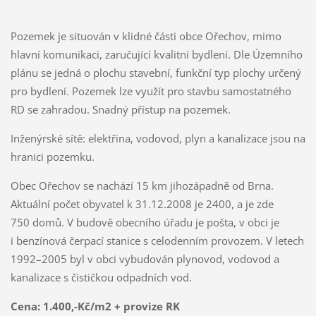
Pozemek je situován v klidné části obce Ořechov, mimo
hlavní komunikaci, zaručující kvalitní bydlení. Dle Územního
plánu se jedná o plochu stavební, funkční typ plochy určený
pro bydlení. Pozemek lze využít pro stavbu samostatného
RD se zahradou. Snadný přístup na pozemek.
Inženýrské sítě: elektřina, vodovod, plyn a kanalizace jsou na
hranici pozemku.
Obec Ořechov se nachází 15 km jihozápadně od Brna.
Aktuální počet obyvatel k 31.12.2008 je 2400, a je zde
750 domů. V budově obecního úřadu je pošta, v obci je
i benzínová čerpací stanice s celodenním provozem. V letech
1992–2005 byl v obci vybudován plynovod, vodovod a
kanalizace s čističkou odpadních vod.
Cena:
1.400,-Kč/m2 + provize RK