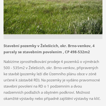
Stavební pozemky v Želešicích, okr. Brno-venkov, 4
parcely se stavebním povolením , CP 498-532m2
Nabízíme zprostředkování prodeje 4 pozemků o výměrách
500 - 535m2 v Želešicích, okr. Brno-venkov, připravených
ke stavbě (pozemky leží dle Územního plánu obce v zóně
určené k zástavbě RD). Na pozemky je vydáno pravomocné
stavební povolení na RD o 1 podzemním a dvou
nadzemních podlažích a obytném podkroví. Možnost
okamžité výstavby nebo případně zajištění výstavby na klíč.