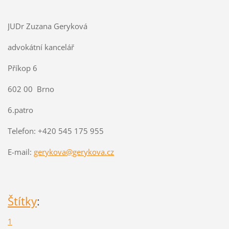
JUDr Zuzana Geryková
advokátní kancelář
Příkop 6
602 00
Brno
6.patro
Telefon:
+420 545 175 955
E-mail:
gerykova@gerykova.cz
Štítky
:
1