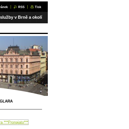
ránek
RSS
Tisk
 služby v Brně a okolí
OGLARA