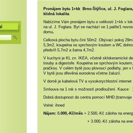
Pronájem bytu 1+kk
Brno-Štýřice, ul. J. Foglara
klidná lokalita
Nabízíme Vám pronájem bytu o velikosti 1+kk v loka
na ul. J. Foglara. Byt se nachází ve 1.patře/1 novo
Í
domu
.
Celková plocha bytu činí 50m2. Obývací pokoj 29m
5,3m2, koupelna se sprchovým koutem a WC dohr
předsíň 5,7m2 a šatna 4,7m2.
V kuchyni je KL zn. IKEA
, včetně sklokeramické d
trouby a digestoře.
Koupelna se sprchovým koutem
pračkou. V celém bytě jsou plovoucí podlahy, jen v 
V bytě jsou dřevěná eurookna včetne žaluzií.
V domě je kabelová TV a vysokorychlostní internet 
Smlouva na 1 rok s možností prodloužení. Kauce: 
Dobrá dostupnost do centra pomocí MHD (tramvaje č
Volné: ihned
Nájem:
8
.000,-Kč/měs
+ 2.500,-Kč
záloha na energ
+ 3.000,-Kč záloha na energie/