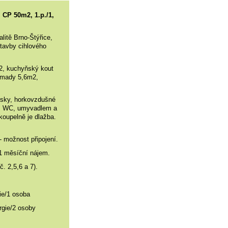
, CP 50m2, 1.p./1,
litě Brno-Štýřice,
stavby cihlového
2, kuchyňský kout
omady 5,6m2,
esky, horkovzdušné
, WC, umyvadlem a
koupelně je dlažba.
- možnost připojení.
1 měsíční nájem.
. 2,5,6 a 7).
ie/1 osoba
2 osoby