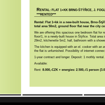
R
ENTAL: FLAT 1+KK BRNO-ŠTÝŘICE, J. FOG
***RENTED***
Rental: Flat 1+kk in a new-built house, Brno-Štýři
total area 50m2, ground floor flat near the city ce
We are offering this spacious one bedroom flat for r
floor/1, in a newly-built house in Štýřice. Total area
29m2, kitchenette 5m2, hall, bathroom with a shower
The kitchen is equipped with an el. cooker with an a
the flat is unfurnished. Possibility of internet conn
1-year contract and longer. Deposit: 1 mothly rental.
Available:
Rent:
8.000,-CZK + energies: 2.500,-/1 person (3.0