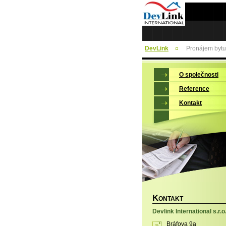
DevLink
Pronájem bytu 
O společnosti
Reference
Kontakt
K
ONTAKT
Devlink International s.r.o
Bráfova 9a