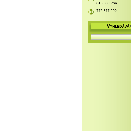
616 00, Brno
773 577 200
V
YHLEDÁVÁN