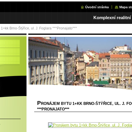
Úvodní stránka
Mapa st
Komplexní realitní
1+kk Brno-Štýřice, ul. J. Foglara ***Pronajato***
P
RONÁJEM BYTU 1+KK BRNO-ŠTÝŘICE, UL. J. F
***PRONAJATO***
.