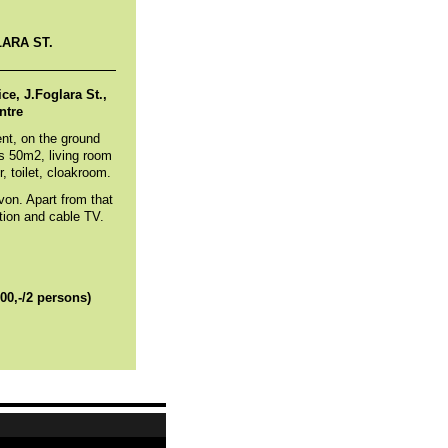
LARA ST.
ce, J.Foglara St.,
ntre
ent, on the ground
 is 50m2, living room
, toilet, cloakroom.
von. Apart from that
ection and cable TV.
00,-/2 persons)