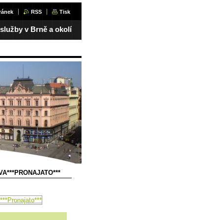
ránek
RSS
Tisk
 služby v Brně a okolí
A***PRONAJATO***