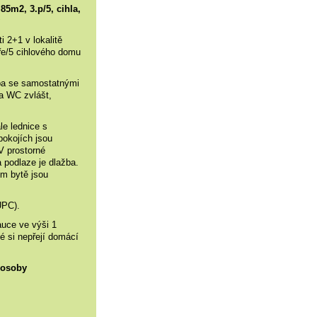
P 85m2,
3.p/5, cihla,
 2+1 v lokalitě
tře/5 cihlového domu
ba se samostatnými
a WC zvlášt,
le lednice s
pokojích jsou
V prostorné
 podlaze je dlažba.
ém bytě jsou
UPC).
auce ve výši 1
é si nepřejí domácí
2 osoby