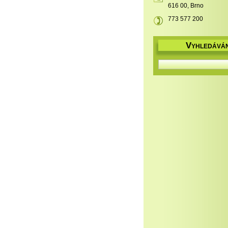
616 00, Brno
773 577 200
V
YHLEDÁVÁN