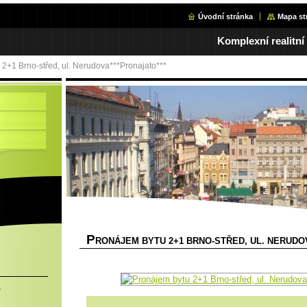
Úvodní stránka
Mapa st
Komplexní realitní
 2+1 Brno-střed, ul. Nerudova***Pronajato***
P
RONÁJEM BYTU 2+1 BRNO-STŘED, UL. NERUDOV
.