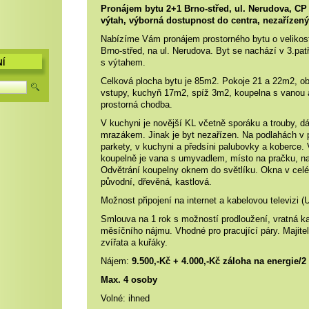
Pronájem bytu 2+1 Brno-střed, ul. Nerudova, C
výtah, výborná dostupnost do centra, nezařízený
Nabízíme Vám pronájem prostorného bytu o velikosti
Brno-střed, na ul. Nerudova. Byt se nachází v 3.pa
s výtahem.
Í
Celková plocha bytu je 85m2. Pokoje 21 a 22m2, o
vstupy, kuchyň 17m2, spíž 3m2, koupelna s vanou 
prostorná chodba.
V kuchyni je novější KL vče
tně sporáku a trouby, dá
mrazákem.
Jinak je byt nezařízen. Na podlahách v 
parkety, v kuchyni a předsíni palubovky a koberce. 
koupelně je vana s umyvadlem, místo na pračku, na
Odvětrání koupelny oknem do světlíku. Okna v cel
původní, dřevěná, kastlová.
Možnost připojení na internet a kabelovou televizi (
Smlouva na 1 rok s možností prodloužení, vratná k
měsíčního nájmu. Vhodné pro pracující páry. Majitel
zvířata a kuřáky.
Nájem:
9.500,-Kč + 4.000,-Kč záloha na energie/
Max. 4 osoby
Volné: ihned