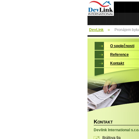
DevLink
Pronájem bytu
O společnosti
Reference
Kontakt
K
ONTAKT
Devlink International s.r.o
Bráfova 9a