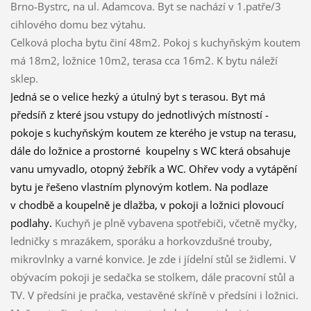
Brno-Bystrc, na ul. Adamcova. Byt se nachází v 1.patře/3
cihlového domu bez výtahu.
Celková plocha bytu činí 48m2. Pokoj s kuchyňským koutem
má 18m2, ložnice 10m2, terasa cca 16m2. K bytu náleží
sklep.
Jedná se o velice hezký a útulný byt s terasou. Byt má
předsíň z které jsou vstupy do jednotlivých místností
-
pokoje s kuchyňským koutem ze kterého je vstup na terasu,
dále do ložnice a prostorné
koupelny s WC která obsahuje
vanu umyvadlo, otopný žebřík a WC. Ohřev vody a vytápění
bytu je řešeno vlastním plynovým kotlem. Na podlaze
v chodbě a koupelně je dlažba, v pokoji a ložnici plovoucí
podlahy.
Kuchyň je plně vybavena spotřebiči, včetně myčky,
ledničky s mrazákem, sporáku a horkovzdušné trouby,
mikrovlnky a varné konvice. Je zde i jídelní stůl se židlemi. V
obývacím pokoji je sedačka se stolkem, dále pracovní stůl a
TV. V předsíni je pračka, vestavěné skříně v předsíni i ložnici.