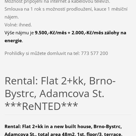
Možnost připojení na internet a kabelovou televizi.
Smlouva na 1 rok s možností prodloužení, kauce 1 měsíční
nájem.
Volné: ihned.
Výše nájmu je
9.500,-Kč/měs + 2.000,-Kč/měs zálohy na
energie
.
Prohlídky si můžete domluvit na tel: 773 577 200
Rental: Flat 2+kk, Brno-
Bystrc, Adamcova St.
***ReNTED***
Rental: Flat 2+kk in a new built house, Brno-Bystrc,
Adamcova St., total area 48m2, 1st. floor/3, terrace,