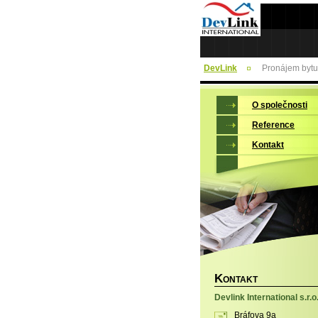
DevLink
Pronájem bytu
O společnosti
Reference
Kontakt
K
ONTAKT
Devlink International s.r.o
Bráfova 9a