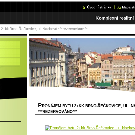
Úvodní stránka
Mapa st
Komplexní realitní
 2+kk Brno-Řečkovice, ul. Nachová ***rezervováno***
P
RONÁJEM BYTU 2+KK BRNO-ŘEČKOVICE, UL. 
***REZERVOVÁNO***
.