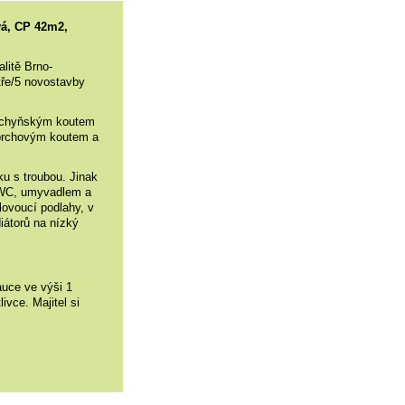
vá, CP 42m2,
litě Brno-
tře/5 novostavby
kuchyňským koutem
sprchovým koutem a
áku s troubou.
Jinak
 WC, umyvadlem a
lovoucí podlahy, v
iátorů na nízký
auce ve výši 1
ivce. Majitel si