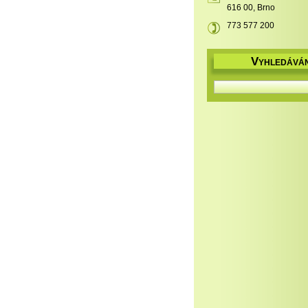
616 00, Brno
773 577 200
V
YHLEDÁVÁN