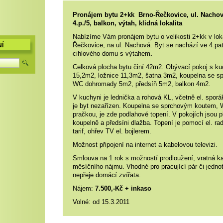
Pronájem bytu 2+kk
Brno-Řečkovice, ul. Nacho
4.p./5, balkon, výtah, klidná lokalita
Nabízíme Vám pronájem bytu o velikosti 2+kk v loka
Řečkovice, na ul. Nachová. Byt se nachází ve 4.pa
Í
cihlového domu s výtahem
.
Celková plocha bytu činí 42m2. Obývací pokoj s 
15,2m2, ložnice 11,3m2, šatna 3m2, koupelna se 
WC dohromady 5m2, předsíň 5m2, balkon 4m2.
V kuchyni je lednička a rohová KL
, včetně el. spor
je byt nezařízen. Koupelna se sprchovým koutem,
pračkou, je zde podlahové topení. V pokojích jsou p
koupelně a předsíni dlažba. Topení je pomocí el. rad
tarif, ohřev TV el. bojlerem.
Možnost připojení na internet a kabelovou televizi.
Smlouva na 1 rok s možností prodloužení, vratná k
měsíčního nájmu. Vhodné pro pracující pár či jednotl
nepřeje domácí zvířata.
Nájem:
7.500,-Kč + inkaso
Volné: od 15.3.2011