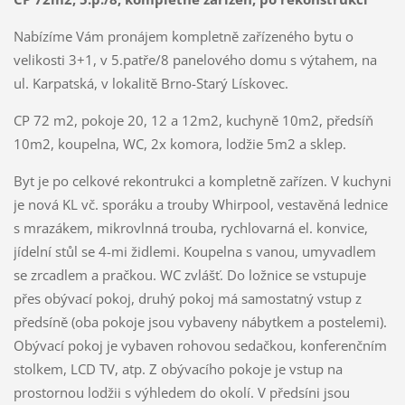
Nabízíme Vám pronájem kompletně zařízeného bytu o
velikosti 3+1, v 5.patře/8 panelového domu s výtahem, na
ul. Karpatská, v lokalitě Brno-Starý Lískovec.
CP 72 m2, pokoje 20, 12 a 12m2, kuchyně 10m2, předsíň
10m2, koupelna, WC, 2x komora, lodžie 5m2 a sklep.
Byt je po celkové rekontrukci a kompletně zařízen. V kuchyni
je nová KL vč. sporáku a trouby Whirpool, vestavěná lednice
s mrazákem, mikrovlnná trouba, rychlovarná el. konvice,
jídelní stůl se 4-mi židlemi. Koupelna s vanou, umyvadlem
se zrcadlem a pračkou. WC zvlášť. Do ložnice se vstupuje
přes obývací pokoj, druhý pokoj má samostatný vstup z
předsíně (oba pokoje jsou vybaveny nábytkem a postelemi).
Obývací pokoj je vybaven rohovou sedačkou, konferenčním
stolkem, LCD TV, atp. Z obývacího pokoje je vstup na
prostornou lodžii s výhledem do okolí. V předsíni jsou