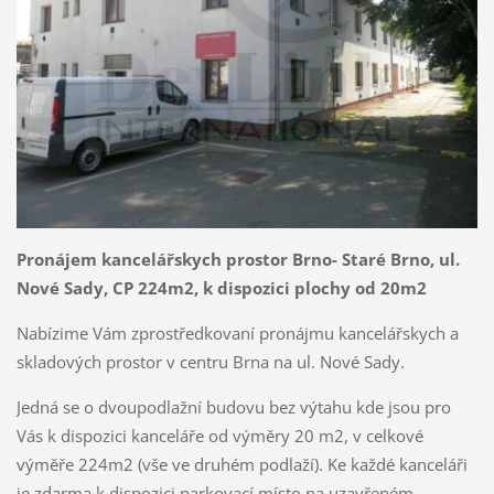
Pronájem kancelářskych prostor Brno- Staré Brno, ul.
Nové Sady, CP 224m2, k dispozici plochy od 20m2
Nabízime Vám zprostředkovaní pronájmu kancelářskych a
skladových prostor v centru Brna na ul. Nové Sady.
Jedná se o dvoupodlažní budovu bez výtahu kde jsou pro
Vás k dispozici kanceláře od výměry 20 m2, v celkové
výměře 224m2 (vše ve druhém podlaží). Ke každé kanceláři
je zdarma k dispozici parkovací místo na uzavřeném