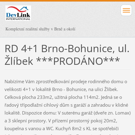
Komplexní realitní služby v Brně a okolí
RD 4+1 Brno-Bohunice, ul.
Žlíbek ***PRODÁNO***
Nabízíme Vám zprostředkování prodeje rodinného domu o
velikosti 4+1 v lokalitě Brno - Bohunice, na ulici Žlíbek.
Celková plocha 233m2, užitná plocha 114m2. Jedná se o
řadový třípodlažní cihlový dům s garáží a zahradou v klidné
lokalitě. Dispozice domu: V suterénu garáž (dveře zn. Lomax)
a 3 sklepní prostory. V přízemí prostorný pokoj 20m2,
koupelna s vanou a WC. Kuchyň 8m2 s KL se spotřebiči