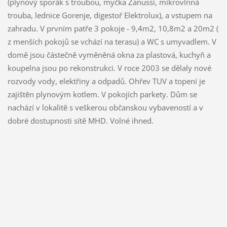
(plynový sporák s troubou, myčka Zanussi, mikrovlnná
trouba, lednice Gorenje, digestoř Elektrolux), a vstupem na
zahradu. V prvním patře 3 pokoje - 9,4m2, 10,8m2 a 20m2 (
z menších pokojů se vchází na terasu) a WC s umyvadlem. V
domě jsou částečně vyměněná okna za plastová, kuchyň a
koupelna jsou po rekonstrukci. V roce 2003 se dělaly nové
rozvody vody, elektřiny a odpadů. Ohřev TUV a topení je
zajištěn plynovým kotlem. V pokojích parkety. Dům se
nachází v lokalitě s veškerou občanskou vybaveností a v
dobré dostupnosti sítě MHD. Volné ihned.