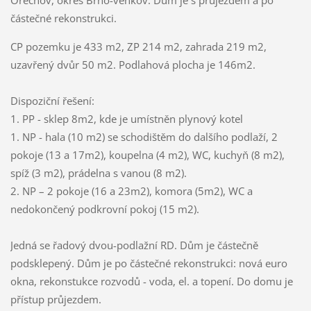
částečné rekonstrukci.
CP pozemku je 433 m2, ZP 214 m2, zahrada 219 m2,
uzavřený dvůr 50 m2. Podlahová plocha je 146m2.
Dispoziční řešení:
1. PP - sklep 8m2, kde je umístněn plynový kotel
1. NP - hala (10 m2) se schodištěm do dalšího podlaží, 2
pokoje (13 a 17m2), koupelna (4 m2), WC, kuchyň (8 m2),
spíž (3 m2), prádelna s vanou (8 m2).
2. NP – 2 pokoje (16 a 23m2), komora (5m2), WC a
nedokončený podkrovní pokoj (15 m2).
Jedná se řadový dvou-podlažní RD. Dům je částečně
podsklepený. Dům je po částečné rekonstrukci: nová euro
okna, rekonstukce rozvodů - voda, el. a topení. Do domu je
přístup průjezdem.