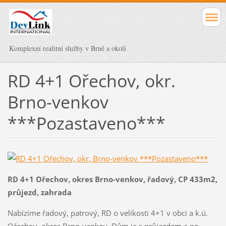
Komplexní realitní služby v Brně a okolí
RD 4+1 Ořechov, okr.
Brno-venkov
***Pozastaveno***
RD 4+1 Ořechov, okres Brno-venkov, řadový, CP 433m2,
průjezd, zahrada
Nabízíme řadový, patrový, RD o velikosti 4+1 v obci a k.ú.
Ořechov, okres Brno-venkov. Dům je s průjezdem a po