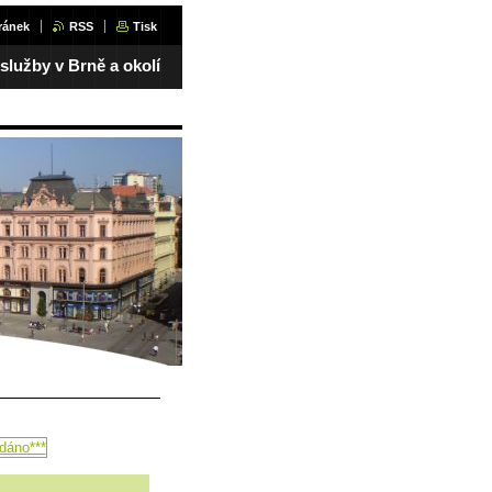
ránek
RSS
Tisk
 služby v Brně a okolí