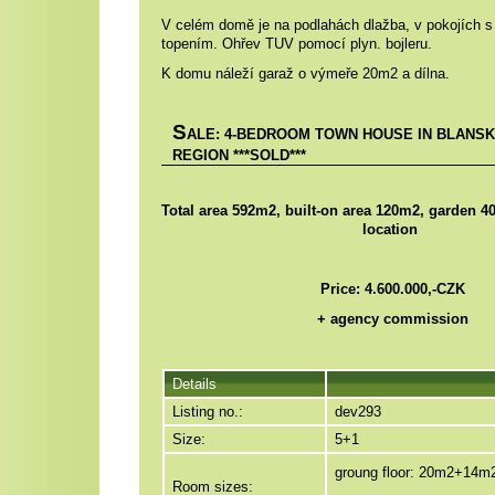
V celém domě je na podlahách dlažba, v pokojích 
topením. Ohřev TUV pomocí plyn. bojleru.
K domu náleží garaž o výmeře 20m2 a dílna.
S
ALE: 4-BEDROOM TOWN HOUSE IN BLANS
REGION ***SOLD***
Total area 592m2, built-on area 120m2, garden 4
location
Price:
4.600.000,-CZK
+ agency commission
Details
Listing no.:
dev293
Size:
5+1
groung floor: 20m2+14m
Room sizes: