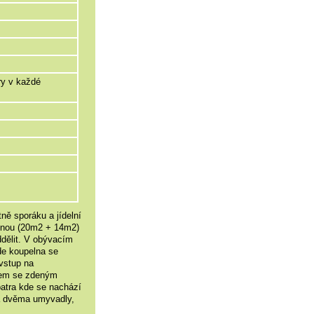
ry v každé
ně sporáku a jídelní
ovnou (20m2 + 14m2)
dělit. V obývacím
de koupelna se
vstup na
em se zdeným
atra kde se nachází
a dvěma umyvadly,