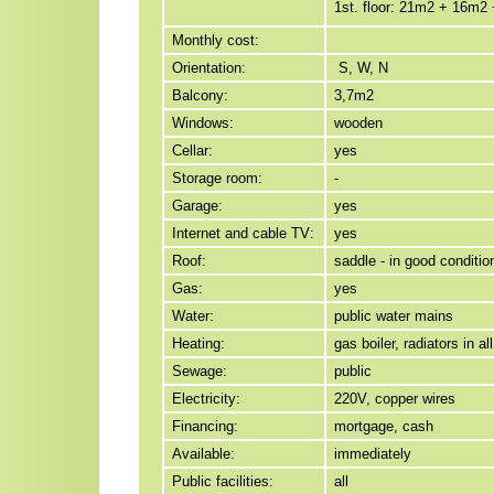
1st. floor: 21m2 + 16m2
Monthly cost:
Orientation:
S, W, N
Balcony:
3,7m2
Windows:
wooden
Cellar:
yes
Storage room:
-
Garage:
yes
Internet and cable TV:
yes
Roof:
saddle - in good conditio
Gas:
yes
Water:
public water mains
Heating:
gas boiler, radiators in a
Sewage:
public
Electricity:
220V, copper wires
Financing:
mortgage, cash
Available:
immediately
Public facilities:
all