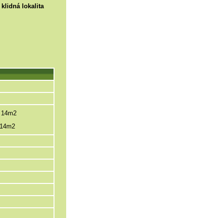
klidná lokalita
k 14m2
 14m2