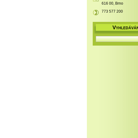
616 00, Brno
773 577 200
V
YHLEDÁVÁN