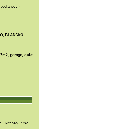
s podlahovým
KO, BLANSKO
07m2, garage, quiet
2 + kitchen 14m2