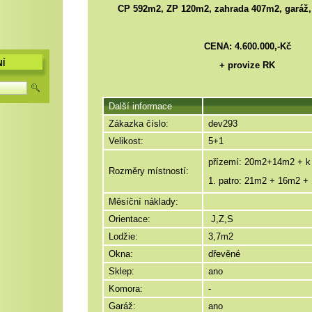
CP 592m2, ZP 120m2, zahrada 407m2, garáž, 
CENA:
4.600.000,-Kč
Í
+ provize RK
Další informace
Zákazka číslo:
dev293
Velikost:
5+1
přízemí: 20m2+14m2 + 
Rozměry místností:
1. patro: 21m2 + 16m2 +
Měsíční náklady:
Orientace:
J,Z,S
Lodžie:
3,7m2
Okna:
dřevěné
Sklep:
ano
Komora:
-
Garáž:
ano