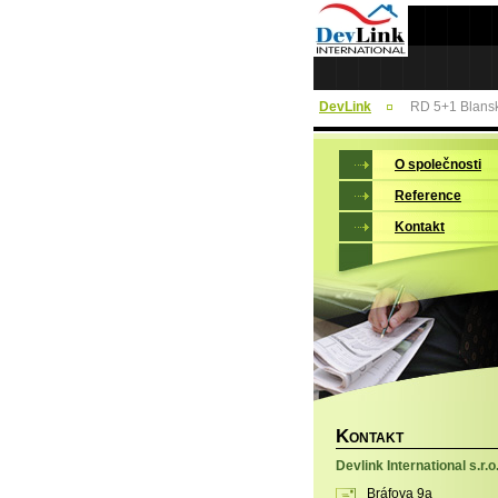
DevLink
RD 5+1 Blansk
O společnosti
Reference
Kontakt
K
ONTAKT
Devlink International s.r.o
Bráfova 9a