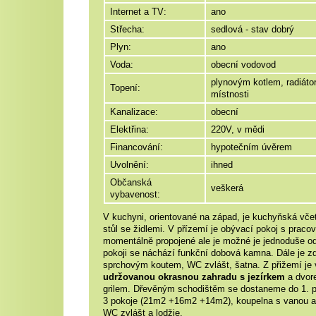
Internet a TV:
ano
Střecha:
sedlová - stav dobrý
Plyn:
ano
Voda:
obecní vodovod
plynovým kotlem, radiáto
Topení:
místnosti
Kanalizace:
obecní
Elektřina:
220V, v mědi
Financování:
hypotečním úvěrem
Uvolnění:
ihned
Občanská
veškerá
vybavenost:
V kuchyni, orientované na západ, je kuchyňská včet
stůl se židlemi. V přízemí je obývací pokoj s prac
momentálně propojené ale je možné je jednoduše od
pokoji se náchází funkční dobová kamna. Dále je z
sprchovým koutem, WC zvlášt, šatna. Z přižemí je 
udržovanou okrasnou zahradu s jezírkem
a dvor
grilem. Dřevěným schodištěm se dostaneme do 1. p
3 pokoje (21m2 +16m2 +14m2), koupelna s vanou 
WC zvlášt a lodžie.