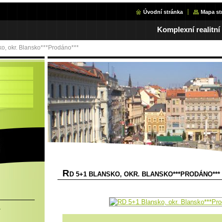
Úvodní stránka
Mapa st
Komplexní realitní
o, okr. Blansko***Prodáno***
R
D 5+1 BLANSKO, OKR. BLANSKO***PRODÁNO***
.