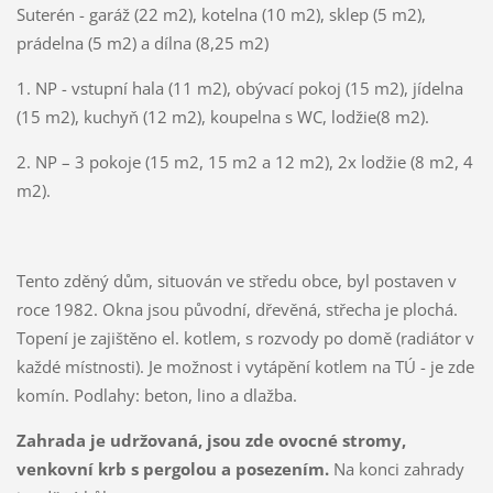
Suterén - garáž (22 m2), kotelna (10 m2), sklep (5 m2),
prádelna (5 m2) a dílna (8,25 m2)
1. NP - vstupní hala (11 m2), obývací pokoj (15 m2), jídelna
(15 m2), kuchyň (12 m2), koupelna s WC, lodžie(8 m2).
2. NP – 3 pokoje (15 m2, 15 m2 a 12 m2), 2x lodžie (8 m2, 4
m2).
Tento zděný dům, situován ve středu obce, byl postaven v
roce 1982. Okna jsou původní, dřevěná, střecha je plochá.
Topení je zajištěno el. kotlem, s rozvody po domě (radiátor v
každé místnosti). Je možnost i vytápění kotlem na TÚ - je zde
komín. Podlahy: beton, lino a dlažba.
Zahrada je udržovaná, jsou zde ovocné stromy,
venkovní krb s pergolou a posezením.
Na konci zahrady