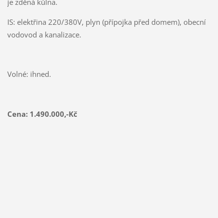
je zděná kůlna.
IS: elektřina 220/380V, plyn (přípojka před domem), obecní
vodovod a kanalizace.
Volné: ihned.
Cena:
1.490.000,-Kč