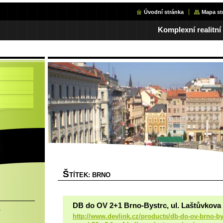
Úvodní stránka
Mapa st
Komplexní realitní
Š
TÍTEK: BRNO
DB do OV 2+1 Brno-Bystrc, ul. Laštůvkova
.
http://www.devlink.cz/products/db-do-ov-brno-by