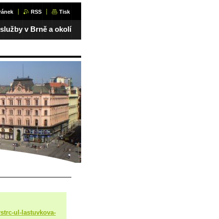
ránek
RSS
Tisk
 služby v Brně a okolí
strc-ul-lastuvkova-