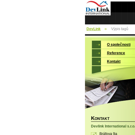
DevLink
Výpis tagů
O společnosti
Reference
Kontakt
K
ONTAKT
Devlink International s.r.o
Bráfova 9a