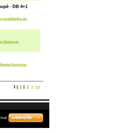
Koupě - DB 4+1
no-medlanky-ul-
o-lesna-ul-
-lesna-loosova-
1
|
2
|
3
>
>>
rma!