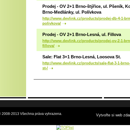
Prodej - OV 2+1 Brno-štýřice, ul. Pšeník, 
Brno-Medlánky, ul. Polívkova
http://www.devlink.cz/products/prodej-db-4-1-br
polivkova/
Prodej - OV 2+1 Brno-Lesná, ul. Fillova
http://www.devlink.cz/products/prodej-ov-2-1-brn
fillova/
Sale: Flat 3+1 Brno-Lesná, Loosova St.
http://www.devlink.cz/products/sale-flat-3-1-brno
st-/
.o.© 2008-2013 Všechna práva vyhrazena.
Vytvořte si web zda