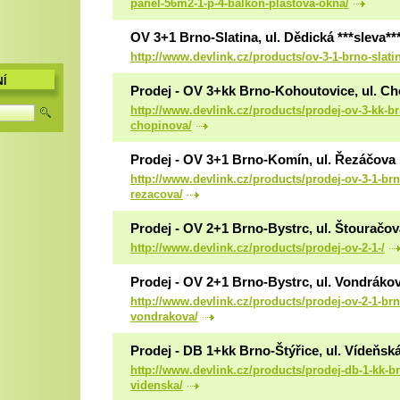
panel-56m2-1-p-4-balkon-plastova-okna/
OV 3+1 Brno-Slatina, ul. Dědická ***sleva**
http://www.devlink.cz/products/ov-3-1-brno-slati
Í
Prodej - OV 3+kk Brno-Kohoutovice, ul. C
http://www.devlink.cz/products/prodej-ov-3-kk-b
chopinova/
Prodej - OV 3+1 Brno-Komín, ul. Řezáčova
http://www.devlink.cz/products/prodej-ov-3-1-br
rezacova/
Prodej - OV 2+1 Brno-Bystrc, ul. Štouračov
http://www.devlink.cz/products/prodej-ov-2-1-/
Prodej - OV 2+1 Brno-Bystrc, ul. Vondráko
http://www.devlink.cz/products/prodej-ov-2-1-brn
vondrakova/
Prodej - DB 1+kk Brno-Štýřice, ul. Vídeňsk
http://www.devlink.cz/products/prodej-db-1-kk-br
videnska/