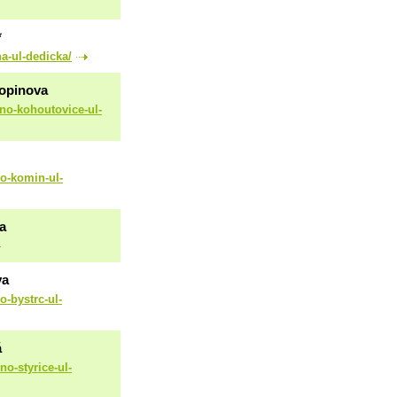
*
na-ul-dedicka/
hopinova
rno-kohoutovice-ul-
no-komin-ul-
a
va
o-bystrc-ul-
á
no-styrice-ul-