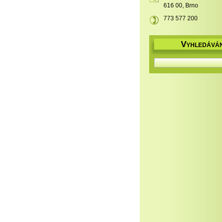
616 00, Brno
773 577 200
V
YHLEDÁVÁN