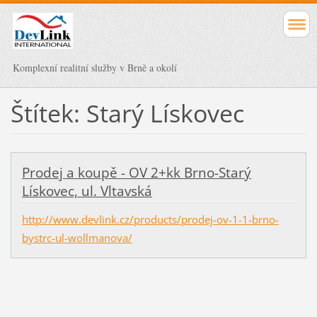
Komplexní realitní služby v Brně a okolí
Štítek: Starý Lískovec
Prodej a koupě - OV 2+kk Brno-Starý
Lískovec, ul. Vltavská
http://www.devlink.cz/products/prodej-ov-1-1-brno-
bystrc-ul-wollmanova/