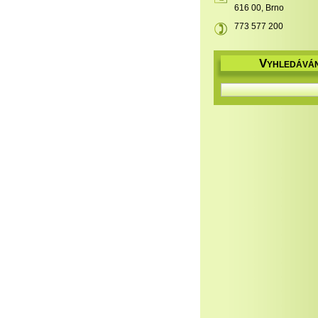
616 00, Brno
773 577 200
V
YHLEDÁVÁN