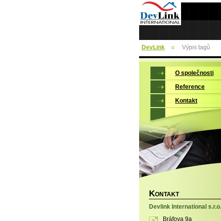
DevLink
Výpis tagů
O společnosti
Reference
Kontakt
K
ONTAKT
Devlink International s.r.o
Bráfova 9a