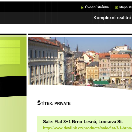
Úvodní stránka
Mapa st
Komplexní realitní
Š
TÍTEK: PRIVATE
Sale: Flat 3+1 Brno-Lesná, Loosova St.
.
http://www.devlink.cz/products/sale-flat-3-1-brno