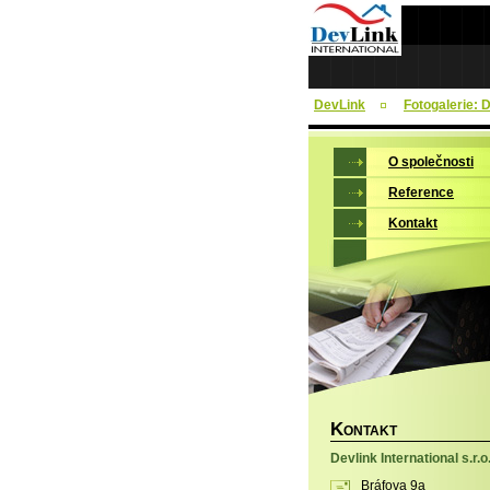
DevLink
Fotogalerie: 
O společnosti
Reference
Kontakt
K
ONTAKT
Devlink International s.r.o
Bráfova 9a