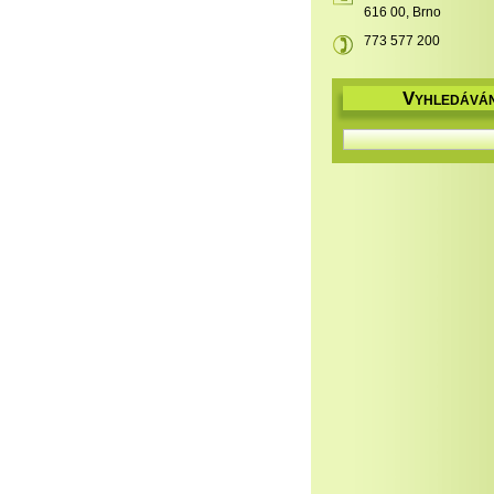
616 00, Brno
773 577 200
V
YHLEDÁVÁN