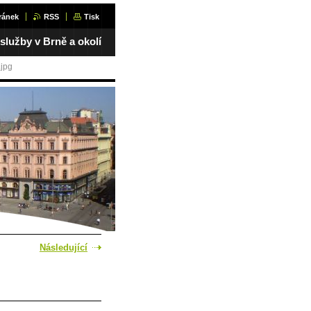
ránek
RSS
Tisk
 služby v Brně a okolí
.jpg
Následující