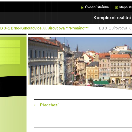
Úvodní stránka
Mapa st
Komplexní realitní
DB 3+1 Brno-Kohoutovice, ul. Jírovcova ***Prodáno***
DB 3+1 Jírovcova_6
Předchozí
.