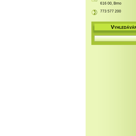
616 00, Brno
773 577 200
V
YHLEDÁVÁN