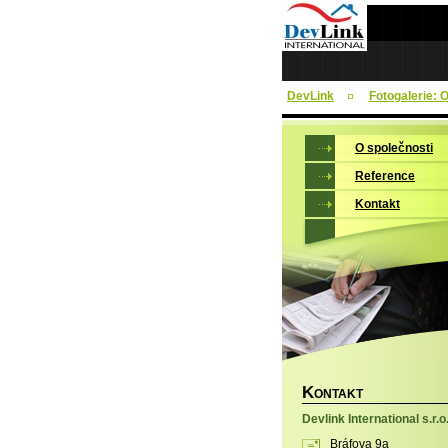
DevLink
Fotogalerie: 
O společnosti
Reference
Kontakt
K
ONTAKT
Devlink International s.r.o
Bráfova 9a