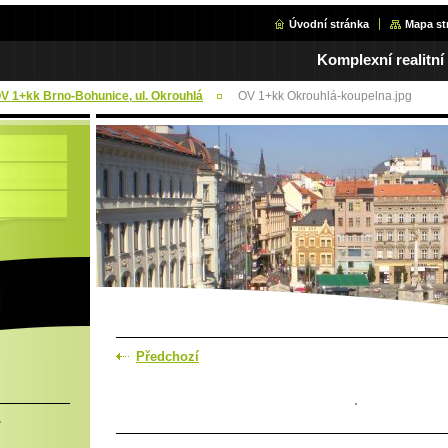
Úvodní stránka
Mapa st
Komplexní realitní
OV 1+kk Brno-Bohunice, ul. Okrouhlá
OV 1+kk Okrouhlá-koupelna.jpg
Předchozí
.