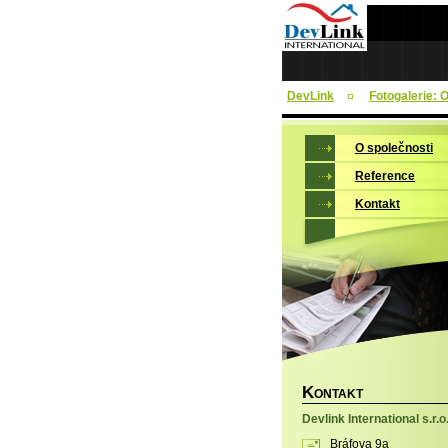
DevLink
Fotogalerie:
O společnosti
Reference
Kontakt
K
ONTAKT
Devlink International s.r.o
Bráfova 9a