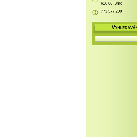
616 00, Brno
773 577 200
V
YHLEDÁVÁN