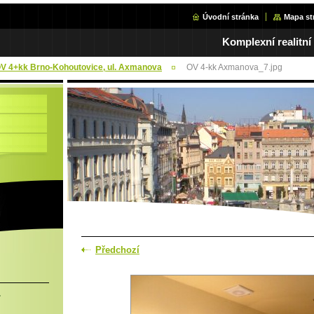
Úvodní stránka
Mapa st
Komplexní realitní
 OV 4+kk Brno-Kohoutovice, ul. Axmanova
OV 4-kk Axmanova_7.jpg
Předchozí
.