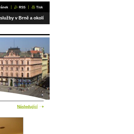
ránek
RSS
Tisk
 služby v Brně a okolí
Následující