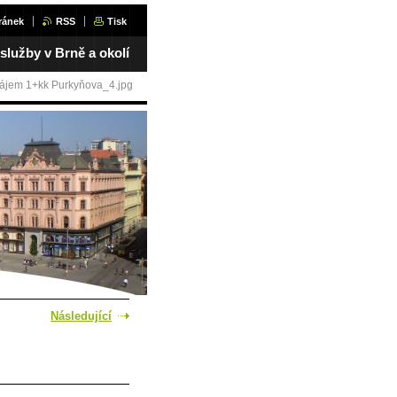
ránek
RSS
Tisk
 služby v Brně a okolí
ájem 1+kk Purkyňova_4.jpg
Následující