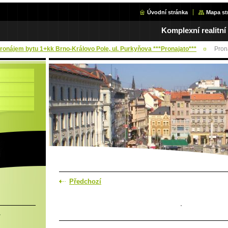
Úvodní stránka
Mapa st
Komplexní realitní
Pronájem bytu 1+kk Brno-Královo Pole, ul. Purkyňova ***Pronajato***
Pron
Předchozí
.