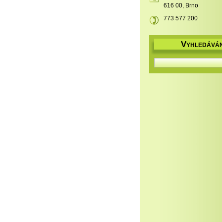
616 00, Brno
773 577 200
V
YHLEDÁVÁN