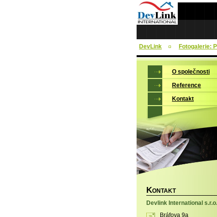
DevLink
Fotogalerie: 
O společnosti
Reference
Kontakt
K
ONTAKT
Devlink International s.r.o
Bráfova 9a