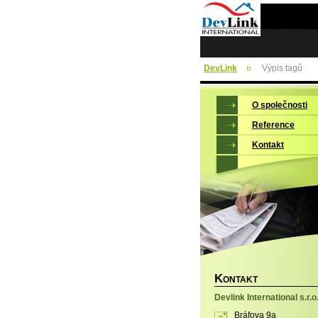
DevLink
Výpis tagů
O společnosti
Reference
Kontakt
K
ONTAKT
Devlink International s.r.o
Bráfova 9a