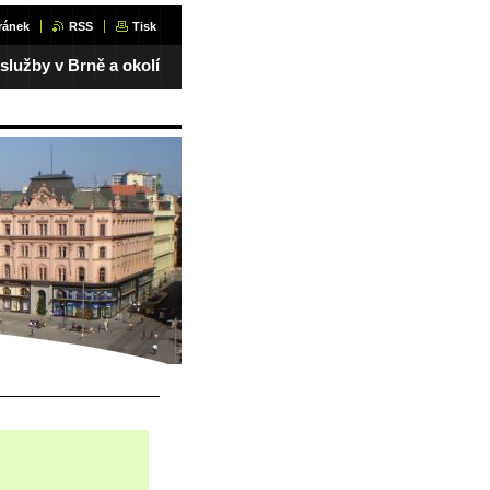
ránek
RSS
Tisk
 služby v Brně a okolí