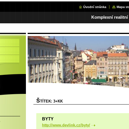
Úvodní stránka
Mapa st
Komplexní realitní
Š
TÍTEK: 3+KK
BYTY
.
http://www.devlink.cz/byty/