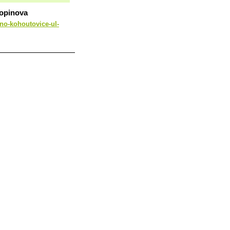
hopinova
rno-kohoutovice-ul-