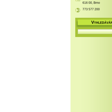
616 00, Brno
773 577 200
V
YHLEDÁVÁN