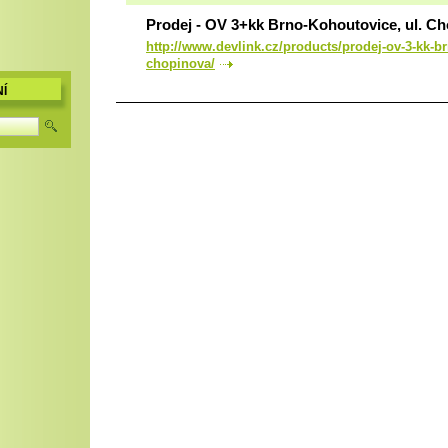
Prodej - OV 3+kk Brno-Kohoutovice, ul. C
http://www.devlink.cz/products/prodej-ov-3-kk-b
chopinova/
Í