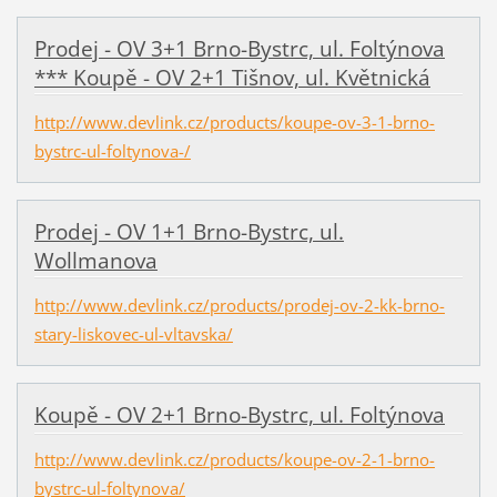
Prodej - OV 3+1 Brno-Bystrc, ul. Foltýnova
*** Koupě - OV 2+1 Tišnov, ul. Květnická
http://www.devlink.cz/products/koupe-ov-3-1-brno-
bystrc-ul-foltynova-/
Prodej - OV 1+1 Brno-Bystrc, ul.
Wollmanova
http://www.devlink.cz/products/prodej-ov-2-kk-brno-
stary-liskovec-ul-vltavska/
Koupě - OV 2+1 Brno-Bystrc, ul. Foltýnova
http://www.devlink.cz/products/koupe-ov-2-1-brno-
bystrc-ul-foltynova/