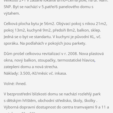
SNP. Byt se nachází v 5.patře/6 panelového domu s
výtahem.
Celková plocha bytu je 56m2. Obývací pokoj s nikou 21m2,
pokoj 13m2, kuchyně 9m2, předsíň 8m2, balkon, sklep.
Jedná se o byt ve standartu. V kuchyni je původní KL, vč.
sporáku. Na podlahách v pokojích jsou parkety.
Dům prošel celkovou revitalizací v r. 2008. Nova plastová
okna, nový balkon, stoupačky, termostatické hlavice
,
zatepleni domu a nová strecha.
Náklady: 3.500,-Kč/měsíc vč. inkasa.
Volné: ihned.
V bezprostřední blízkosti domu se nachází rozlehlý park
s dětským hřištěm, obchodní středisko, školy, školky .
Výborná dopravní dostupnost do centra tramvajemi 9 a 11 a